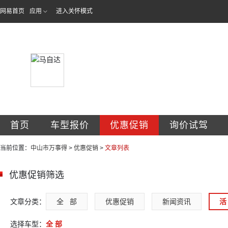
网易首页
应用
进入关怀模式
中山市万事得汽车
首页
车型报价
优惠促销
询价试驾
当前位置：
中山市万事得
>
优惠促销
>
文章列表
优惠促销筛选
文章分类：
全   部
优惠促销
新闻资讯
活 
选择车型：
全 部