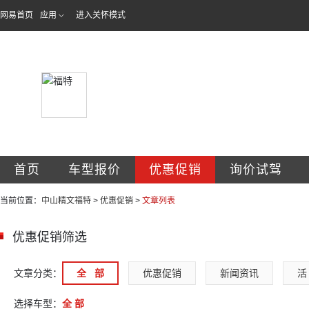
网易首页
应用
进入关怀模式
中山市精文汽车贸
首页
车型报价
优惠促销
询价试驾
当前位置：
中山精文福特
>
优惠促销
>
文章列表
优惠促销筛选
文章分类：
全   部
优惠促销
新闻资讯
活 
选择车型：
全 部